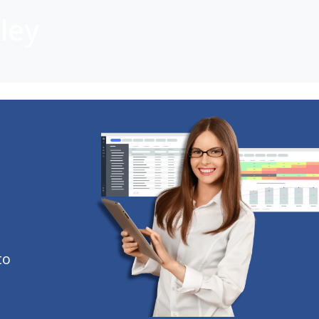
ley
to