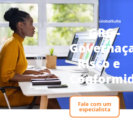
GRC -
Governaça
Risco e
Conformi
Fale com um
especialista