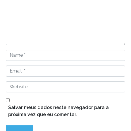
m
m
e
n
t
*
N
a
m
E
e
m
*
a
W
i
e
l
b
*
s
Salvar meus dados neste navegador para a
i
próxima vez que eu comentar.
t
e