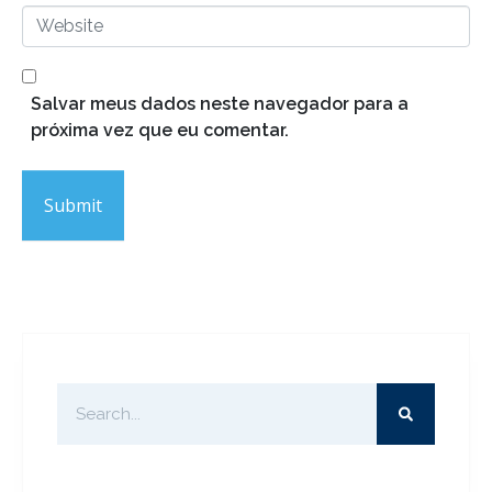
*
a
W
i
e
l
b
*
s
Salvar meus dados neste navegador para a
i
próxima vez que eu comentar.
t
e
Submit