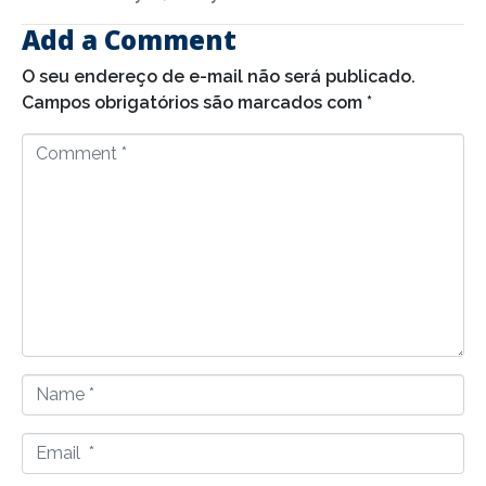
Add a Comment
O seu endereço de e-mail não será publicado.
Campos obrigatórios são marcados com
*
C
o
m
m
e
n
t
*
N
a
m
E
e
m