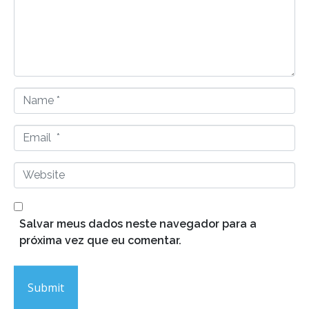
e
n
t
*
N
a
m
E
e
m
*
a
W
i
e
l
b
*
s
Salvar meus dados neste navegador para a
i
próxima vez que eu comentar.
t
e
Submit