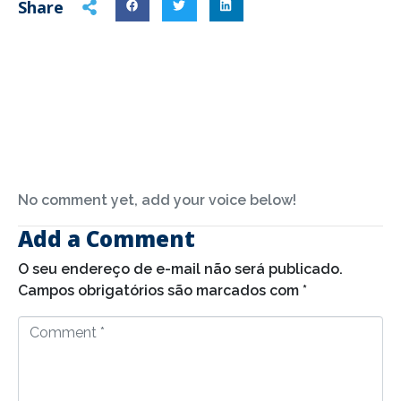
Share
No comment yet, add your voice below!
Add a Comment
O seu endereço de e-mail não será publicado.
Campos obrigatórios são marcados com
*
C
o
m
m